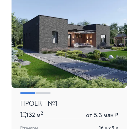
ПРОЕКТ №1
2
132
м
от
5.3 млн ₽
Размеры
16
м x
9
м