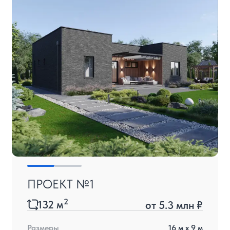
ПРОЕКТ №1
2
132
м
от
5.3 млн ₽
Размеры
16
м x
9
м