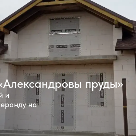
«Александровы пруды»
й и
веранду на