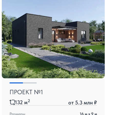
ПРОЕКТ №1
2
132
м
от
5.3 млн ₽
Размеры
16
м x
9
м