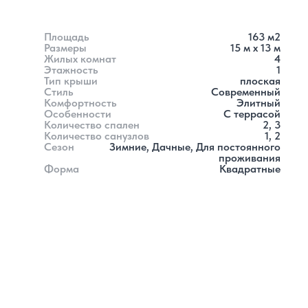
Площадь
163
м2
Размеры
15
м x
13
м
Жилых комнат
4
Этажность
1
Тип крыши
плоская
Стиль
Современный
Комфортность
Элитный
Особенности
С террасой
Количество спален
2, 3
Количество санузлов
1, 2
Сезон
Зимние, Дачные, Для постоянного
проживания
Форма
Квадратные
й