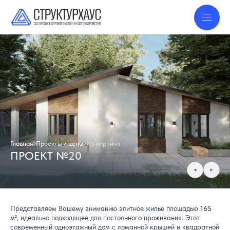
Главная
Проекты и цены
Из кирпича
ПРОЕКТ №20
Представляем Вашему вниманию элитное жилье площадью
165
м²
, идеально подходящее для постоянного проживания. Этот
современный одноэтажный дом с ломанной крышей и квадратной