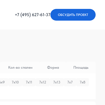
+7 (495) 627-61-37
ОБСУДИТЬ ПРОЕКТ
Кол-во спален
Форма
Площадь
6x9
7x10
7x11
7x12
7x13
7x7
7x8