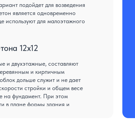
ариант подойдет для возведения
бетон является одновременно
ще используют для малоэтажного
тона 12x12
ые и двухэтажные, составляют
деревянным и кирпичным
облок дольше служит и не дает
 скорости стройки и общем весе
е на фундамент. При этом
и в плане формы здания и
овочными материалами.
лне дает возможность построить
оличество – четыре. Так на втором