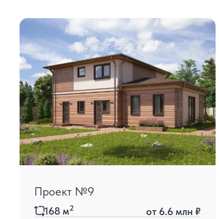
Проект №9
2
168
м
от
6.6 млн ₽