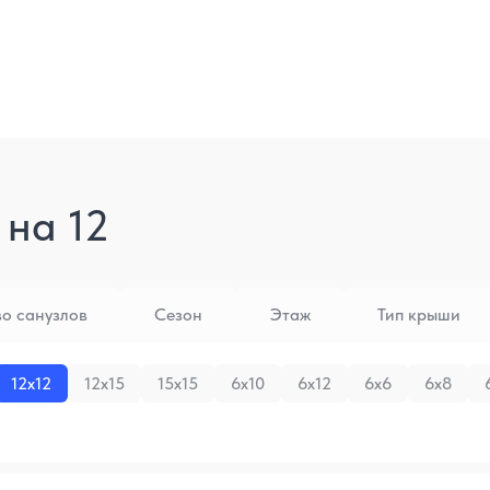
 на 12
во санузлов
Сезон
Этаж
Тип крыши
12x12
12x15
15x15
6x10
6x12
6x6
6x8