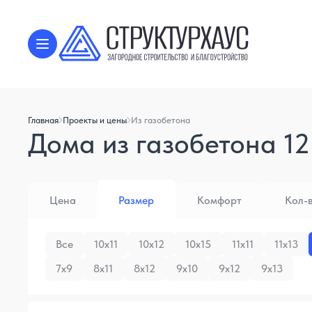
Главная
Проекты и цены
Из газобетона
Дома из газобетона 12
Цена
Размер
Комфорт
Кол-
Все
10x11
10x12
10x15
11x11
11x13
7x9
8x11
8x12
9x10
9x12
9x13