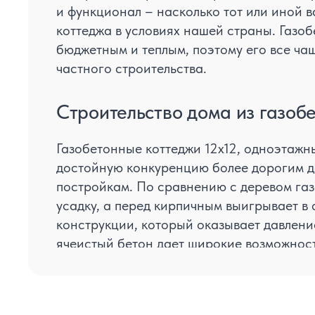
и функционал – насколько тот или иной в
коттеджа в условиях нашей страны. Газо
бюджетным и теплым, поэтому его все ча
частного строительства.
Строительство дома из газобе
Газобетонные коттеджи 12x12, одноэтажн
достойную конкуренцию более дорогим 
постройкам. По сравнению с деревом газ
усадку, а перед кирпичным выигрывает в
конструкции, который оказывает давлени
ячеистый бетон дает широкие возможност
совместимости с самыми разными облиц
По уровню прочности пористый бетон впо
дом в два и более этажа, максимальное к