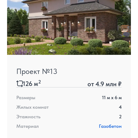
Проект №13
2
126
м
от
4.9 млн ₽
Размеры
11
м x
6
м
Жилых комнат
4
Этажность
2
Материал
Газобетон