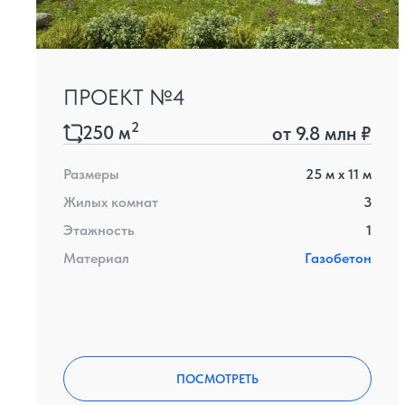
ПРОЕКТ №4
2
250
м
от
9.8 млн ₽
Размеры
25
м x
11
м
Жилых комнат
3
Этажность
1
Материал
Газобетон
ПОСМОТРЕТЬ