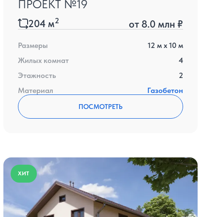
ПРОЕКТ №19
2
204
м
от
8.0 млн ₽
Размеры
12
м x
10
м
Жилых комнат
4
Этажность
2
Материал
Газобетон
ПОСМОТРЕТЬ
ХИТ