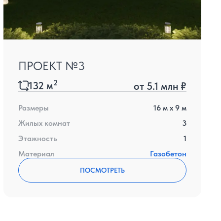
ПРОЕКТ №3
2
132
м
от
5.1 млн ₽
Размеры
16
м x
9
м
Жилых комнат
3
Этажность
1
Материал
Газобетон
ПОСМОТРЕТЬ