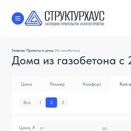
Главная
Проекты и цены
Из газобетона
Дома из газобетона с 
Цена
Размер
Комфорт
Кол-
Все
1
2
3
Цена, ₽
от
до