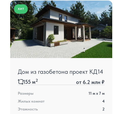
ХИТ
Дом из газобетона проект КД14
2
155
м
от
6.2 млн ₽
Размеры
11
м x
7
м
Жилых комнат
4
Этажность
2