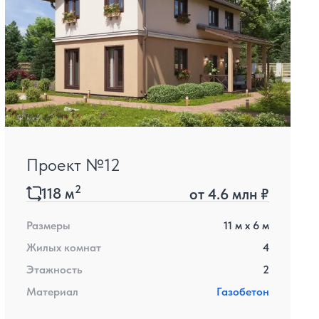
Проект №12
2
118
м
от
4.6 млн ₽
Размеры
11
м x
6
м
Жилых комнат
4
Этажность
2
Материал
Газобетон