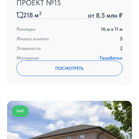
ПРОЕКТ №15
2
218
м
от
8.5 млн ₽
Размеры
16
м x
11
м
Жилых комнат
5
Этажность
2
Материал
Газобетон
ПОСМОТРЕТЬ
ХИТ