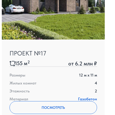
ПРОЕКТ №17
2
155
м
от
6.2 млн ₽
Размеры
12
м x
11
м
Жилых комнат
4
Этажность
2
Материал
Газобетон
ПОСМОТРЕТЬ