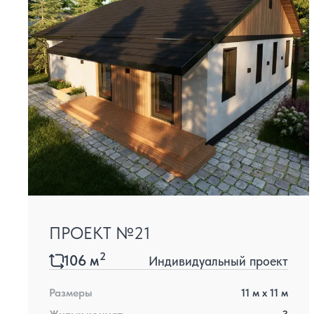
ПРОЕКТ №21
2
106
м
Индивидуальный проект
Размеры
11
м x
11
м