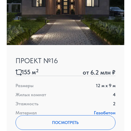
ПРОЕКТ №16
2
155
м
от
6.2 млн ₽
Размеры
12
м x
9
м
Жилых комнат
4
Этажность
2
Материал
Газобетон
ПОСМОТРЕТЬ